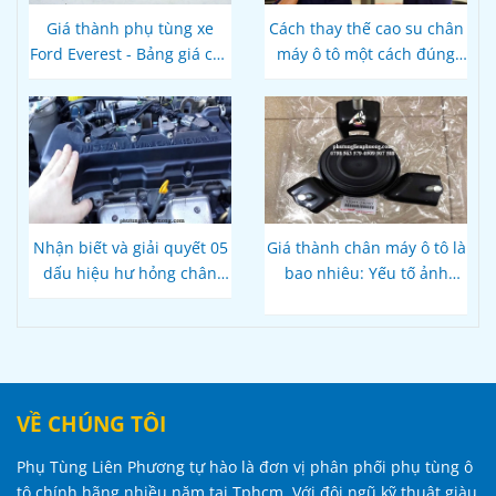
Giá thành phụ tùng xe
Cách thay thế cao su chân
Ford Everest - Bảng giá cập
máy ô tô một cách đúng
nhật mới nhất
cách và an toàn
Nhận biết và giải quyết 05
Giá thành chân máy ô tô là
dấu hiệu hư hỏng chân
bao nhiêu: Yếu tố ảnh
máy ô tô
hưởng và mức giá trung
bình
VỀ CHÚNG TÔI
Phụ Tùng Liên Phương tự hào là đơn vị phân phối phụ tùng ô
tô chính hãng nhiều năm tại Tphcm. Với đội ngũ kỹ thuật giàu