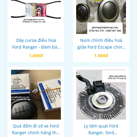
Dây curoa điều hoà
Núm chỉnh điều hoà
Ford Ranger - Đảm bảo
giữa Ford Escape chính
hiệu suất làm mát tốt
hãng mã V4861197A
1.000đ
1.000đ
cho xe của bạn
Quả đấm đi số xe Ford
Ly tâm quạt Ford
Ranger chính hãng thái
Ranger, ford