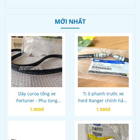
MỚI NHẤT
Dây curoa tổng xe
Ti ô phanh trước xe
Fortuner - Phụ tùng
Ford Ranger chính hãng
quan trọng cho động cơ
mã eb3c2078cc
1.000đ
1.000đ
máy dầu Toyota
Fortuner