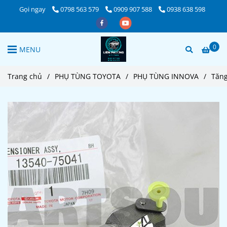
Gọi ngay
0798 563 579
0909 907 588
0938 638 598
0
MENU
Trang chủ
/
PHỤ TÙNG TOYOTA
/
PHỤ TÙNG INNOVA
/
Tăng