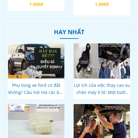
lan mã DB3R7J407AE
everestmazda bt50
1.000đ
1.000đ
chính hãng
HAY NHẤT
Phụ tùng xe ford có đắt
Lợi ích của việc thay cao su
không? Câu hỏi mà các bác
chân máy ô tô: Một bước
tài cần lời giải
quan trọng để duy trì tuổi
thọ của xe