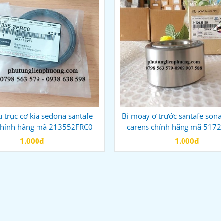
 trục cơ kia sedona santafe
Bi moay ơ trước santafe sona
chính hãng mã 213552FRC0
carens chính hãng mã 517
1.000đ
1.000đ