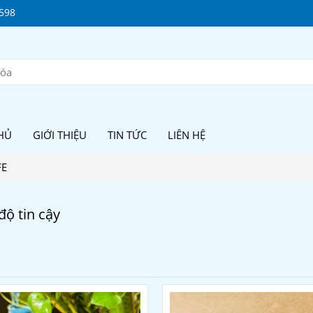
598
HỦ
GIỚI THIỆU
TIN TỨC
LIÊN HỆ
FE
độ tin cậy