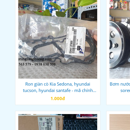
Ron giàn cò Kia Sedona, hyundai
Bơm nước 
tucson, hyundai santafe - mã chính
sore
hãng 224412F600
1.000đ