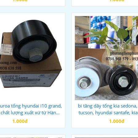
curoa tổng hyundai i10 grand,
bi tăng dây tổng kia sedona
 chất lượng xuất xứ từ Hàn
tucson, hyundai santafe, ki
Quốc
mã 252812F002
1.000đ
1.000đ