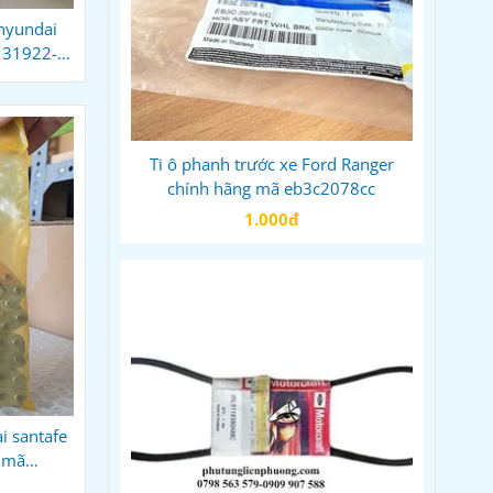
 hyundai
g 31922-
Ti ô phanh trước xe Ford Ranger
chính hãng mã eb3c2078cc
1.000đ
i santafe
g mã