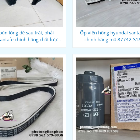
ùn lòng dè sau trái, phải
Ốp viền hông hyundai sant
antafe chính hãng chất lượng
chính hãng mã 87742-S
000 - Những điều cần biết