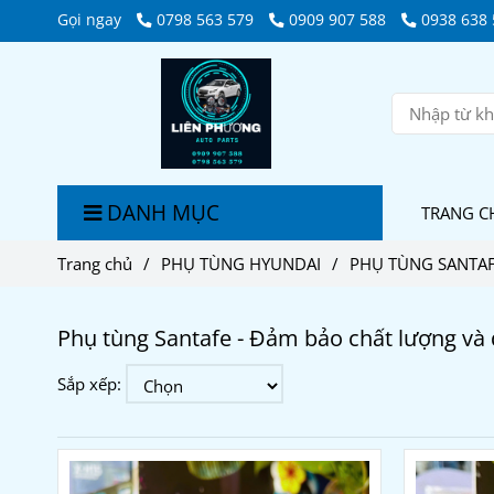
Gọi ngay
0798 563 579
0909 907 588
0938 638 
DANH MỤC
TRANG C
Trang chủ
/
PHỤ TÙNG HYUNDAI
/
PHỤ TÙNG SANTA
Phụ tùng Santafe - Đảm bảo chất lượng và 
Sắp xếp: