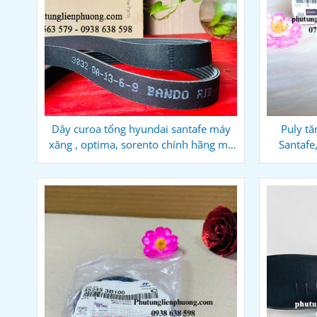
Dây curoa tổng hyundai santafe máy
Puly tă
xăng , optima, sorento chính hãng mã
Santafe
252122g760