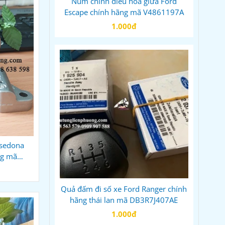
Núm chỉnh điều hoà giữa Ford
Escape chính hãng mã V4861197A
1.000đ
 sedona
ng mã
Quả đấm đi số xe Ford Ranger chính
hãng thái lan mã DB3R7J407AE
1.000đ