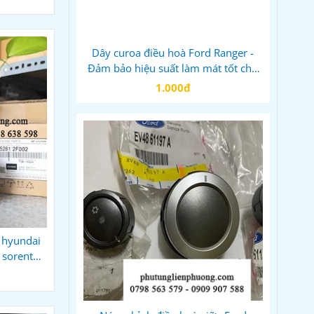
Dây curoa điều hoà Ford Ranger -
Đảm bảo hiệu suất làm mát tốt cho
xe của bạn
1.000đ
, hyundai
a sorento