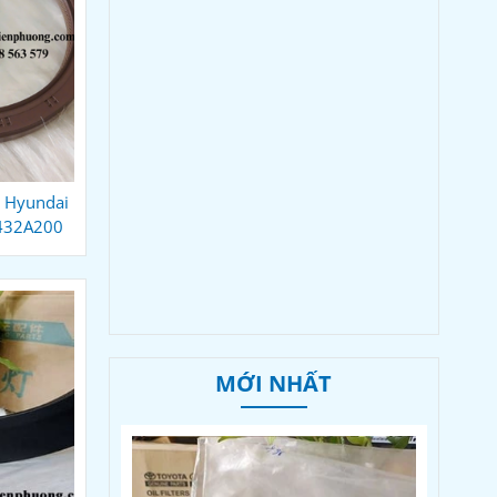
, Hyundai
4432A200
MỚI NHẤT