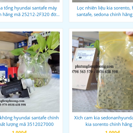
a tổng hyundai santafe máy
Lọc nhiên liệu kia sorento,
h hãng mã 25212-2F320 đời
santafe, sedona chính hãn
2013 - 2015
A9000
không hyundai santafe chính
Xích cam kia sedonanhyunda
hất lượng mã 3512027000
kia sorento chính hãn
243612F000
1.000đ
1.000đ