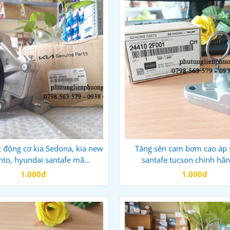
động cơ kia Sedona, kia new
Tăng sên cam bơm cao áp
nto, hyundai santafe mã
santafe tucson chính hã
251002F800
244102F001
1.000đ
1.000đ