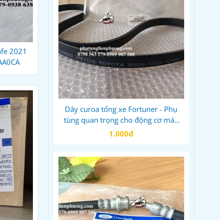
afe 2021
1AA0CA
Dây curoa tổng xe Fortuner - Phụ
tùng quan trọng cho động cơ máy
dầu Toyota Fortuner
1.000đ