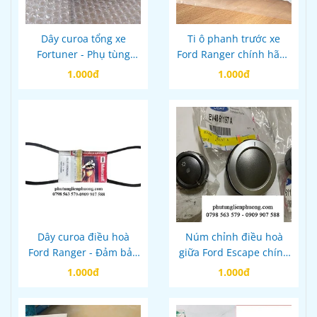
Dây curoa tổng xe
Ti ô phanh trước xe
Fortuner - Phụ tùng
Ford Ranger chính hãng
quan trọng cho động cơ
mã eb3c2078cc
1.000đ
1.000đ
máy dầu Toyota
Fortuner
Dây curoa điều hoà
Núm chỉnh điều hoà
Ford Ranger - Đảm bảo
giữa Ford Escape chính
hiệu suất làm mát tốt
hãng mã V4861197A
1.000đ
1.000đ
cho xe của bạn