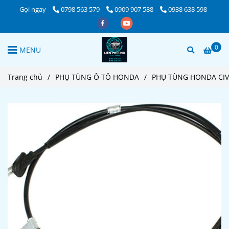
Gọi ngay
0798 563 579
0909 907 588
0938 638 598
0
MENU
Trang chủ
/
PHỤ TÙNG Ô TÔ HONDA
/
PHỤ TÙNG HONDA CIV