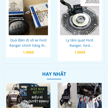
Quả đấm đi số xe Ford
Ly tâm quạt Ford
Ranger chính hãng thái
Ranger, ford
lan mã DB3R7J407AE
everestmazda bt50
1.000đ
1.000đ
chính hãng
HAY NHẤT