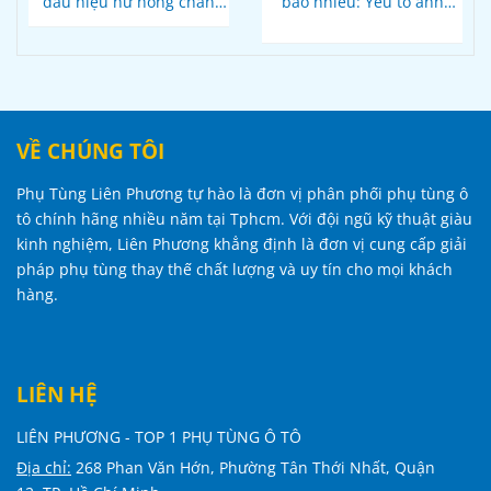
dấu hiệu hư hỏng chân
bao nhiêu: Yếu tố ảnh
máy ô tô
hưởng và mức giá trung
bình
VỀ CHÚNG TÔI
Phụ Tùng Liên Phương tự hào là đơn vị phân phối phụ tùng ô
tô chính hãng nhiều năm tại Tphcm. Với đội ngũ kỹ thuật giàu
kinh nghiệm, Liên Phương khẳng định là đơn vị cung cấp giải
pháp phụ tùng thay thế chất lượng và uy tín cho mọi khách
hàng.
LIÊN HỆ
LIÊN PHƯƠNG - TOP 1 PHỤ TÙNG Ô TÔ
Địa chỉ:
268 Phan Văn Hớn, Phường Tân Thới Nhất, Quận