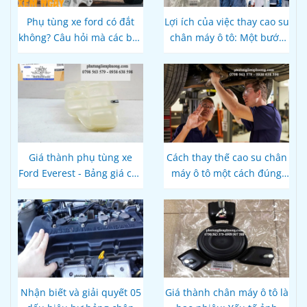
Phụ tùng xe ford có đắt
Lợi ích của việc thay cao su
không? Câu hỏi mà các bác
chân máy ô tô: Một bước
tài cần lời giải
quan trọng để duy trì tuổi
thọ của xe
Giá thành phụ tùng xe
Cách thay thế cao su chân
Ford Everest - Bảng giá cập
máy ô tô một cách đúng
nhật mới nhất
cách và an toàn
Nhận biết và giải quyết 05
Giá thành chân máy ô tô là