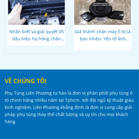
Nhận biết và giải quyết 05
Giá thành chân máy ô tô là
dấu hiệu hư hỏng chân
bao nhiêu: Yếu tố ảnh
máy ô tô
hưởng và mức giá trung
bình
VỀ CHÚNG TÔI
Phụ Tùng Liên Phương tự hào là đơn vị phân phối phụ tùng ô
tô chính hãng nhiều năm tại Tphcm. Với đội ngũ kỹ thuật giàu
kinh nghiệm, Liên Phương khẳng định là đơn vị cung cấp giải
pháp phụ tùng thay thế chất lượng và uy tín cho mọi khách
hàng.