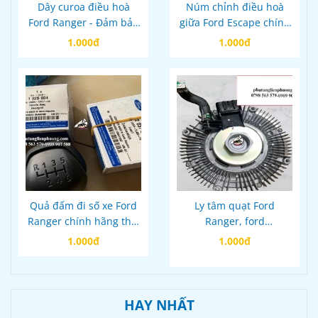
Dây curoa điều hoà
Núm chỉnh điều hoà
Ford Ranger - Đảm bảo
giữa Ford Escape chính
hiệu suất làm mát tốt
hãng mã V4861197A
1.000đ
1.000đ
cho xe của bạn
Quả đấm đi số xe Ford
Ly tâm quạt Ford
Ranger chính hãng thái
Ranger, ford
lan mã DB3R7J407AE
everestmazda bt50
1.000đ
1.000đ
chính hãng
HAY NHẤT