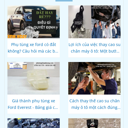
Phụ tùng xe ford có đắt
Lợi ích của việc thay cao su
không? Câu hỏi mà các bác
chân máy ô tô: Một bước
tài cần lời giải
quan trọng để duy trì tuổi
thọ của xe
Giá thành phụ tùng xe
Cách thay thế cao su chân
Ford Everest - Bảng giá cập
máy ô tô một cách đúng
nhật mới nhất
cách và an toàn