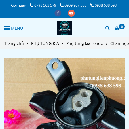
Gọi ngay
0798 563 579
0909 907 588
0938 638 598
0
MENU
Trang chủ
/
PHỤ TÙNG KIA
/
Phụ tùng kia rondo
/
Chân hộp