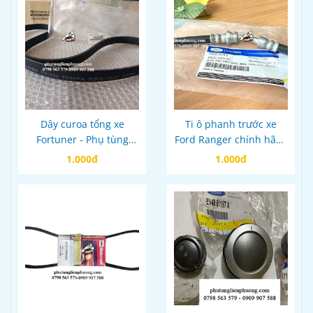
Dây curoa tổng xe
Ti ô phanh trước xe
Fortuner - Phụ tùng
Ford Ranger chính hãng
quan trọng cho động cơ
mã eb3c2078cc
1.000đ
1.000đ
máy dầu Toyota
Fortuner