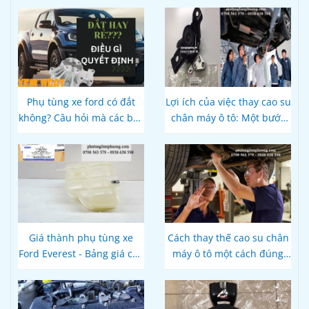
Phụ tùng xe ford có đắt
Lợi ích của việc thay cao su
không? Câu hỏi mà các bác
chân máy ô tô: Một bước
tài cần lời giải
quan trọng để duy trì tuổi
thọ của xe
Giá thành phụ tùng xe
Cách thay thế cao su chân
Ford Everest - Bảng giá cập
máy ô tô một cách đúng
nhật mới nhất
cách và an toàn