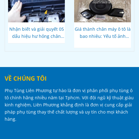
Nhận biết và giải quyết 05
Giá thành chân máy ô tô là
dấu hiệu hư hỏng chân
bao nhiêu: Yếu tố ảnh
máy ô tô
hưởng và mức giá trung
bình
VỀ CHÚNG TÔI
Phụ Tùng Liên Phương tự hào là đơn vị phân phối phụ tùng ô
tô chính hãng nhiều năm tại Tphcm. Với đội ngũ kỹ thuật giàu
kinh nghiệm, Liên Phương khẳng định là đơn vị cung cấp giải
pháp phụ tùng thay thế chất lượng và uy tín cho mọi khách
hàng.