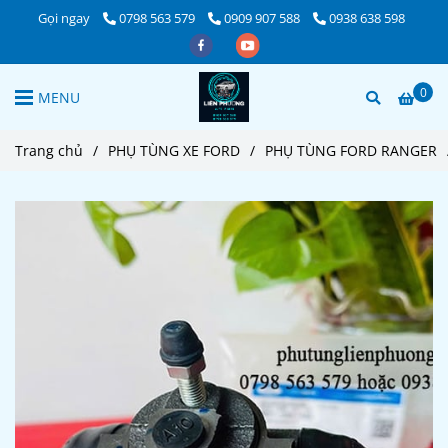
Gọi ngay
0798 563 579
0909 907 588
0938 638 598
0
MENU
Trang chủ
/
PHỤ TÙNG XE FORD
/
PHỤ TÙNG FORD RANGER