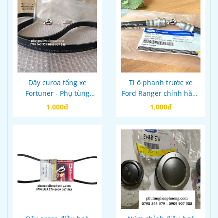
Dây curoa tổng xe
Ti ô phanh trước xe
Fortuner - Phụ tùng
Ford Ranger chính hãng
quan trọng cho động cơ
mã eb3c2078cc
1.000đ
1.000đ
máy dầu Toyota
Fortuner