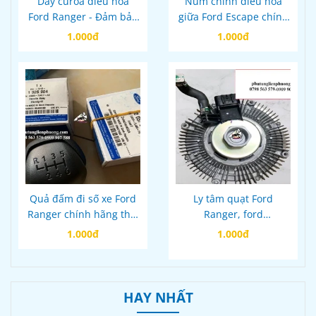
Dây curoa điều hoà
Núm chỉnh điều hoà
Ford Ranger - Đảm bảo
giữa Ford Escape chính
hiệu suất làm mát tốt
hãng mã V4861197A
1.000đ
1.000đ
cho xe của bạn
Quả đấm đi số xe Ford
Ly tâm quạt Ford
Ranger chính hãng thái
Ranger, ford
lan mã DB3R7J407AE
everestmazda bt50
1.000đ
1.000đ
chính hãng
HAY NHẤT